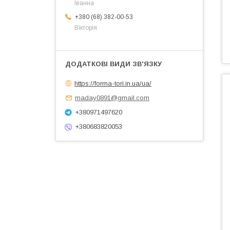
Іванна
+380 (68) 382-00-53
Вікторія
https://forma-tori.in.ua/ua/
maday0891@gmail.com
+380971497620
+380683820053