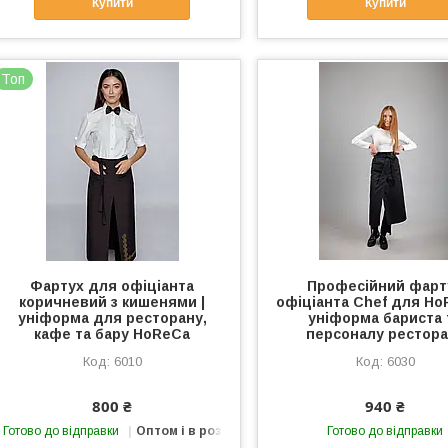
Купити
Купити
Топ
Фартух для офіціанта
Професійний фарт
коричневий з кишенями |
офіціанта Chef для Ho
уніформа для ресторану,
уніформа бариста 
кафе та бару HoReCa
персоналу рестор
6010
6030
800 ₴
940 ₴
Готово до відправки
Оптом і в роздріб
Готово до відправки