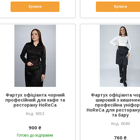
Купити
Купити
Фартух офіціанта чорний
Фартух офіціанта чо
професійний для кафе та
широкий з кишене
ресторану HoReCa
професійна уніфо
HoReCa для ресторану
6013
та бару
6049
900 ₴
Готово до відправки
760 ₴