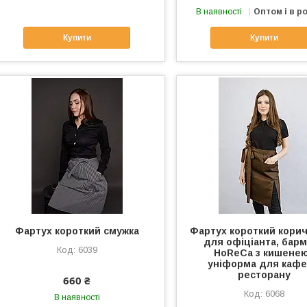
В наявності
Оптом і в р
Купити
Купити
Фартух короткий смужка
Фартух короткий кори
для офіціанта, бар
6039
HoReCa з кишенею
уніформа для кафе
ресторану
660 ₴
6068
В наявності