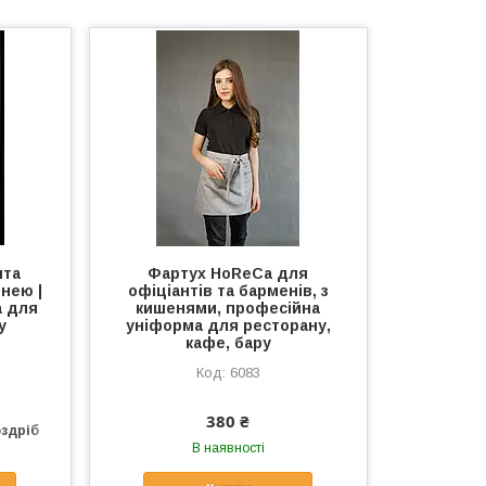
нта
Фартух HoReCa для
енею |
офіціантів та барменів, з
а для
кишенями, професійна
у
уніформа для ресторану,
кафе, бару
6083
380 ₴
оздріб
В наявності