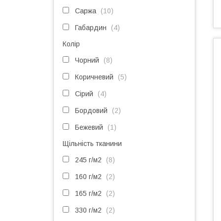
Саржа
10
Габардин
4
Колір
Чорний
8
Коричневий
5
Сірий
4
Бордовий
2
Бежевий
1
Щільність тканини
245 г/м2
8
160 г/м2
2
165 г/м2
2
330 г/м2
2