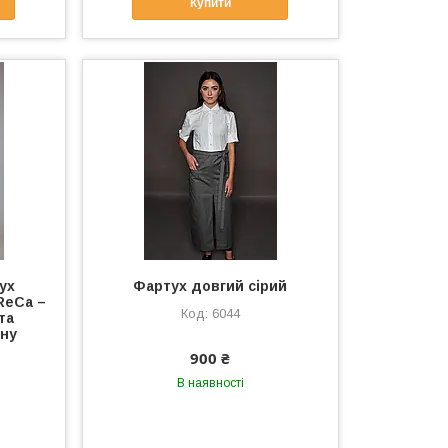
Купити
ух
Фартух довгий сірий
ReCa –
6044
та
ану
900 ₴
В наявності