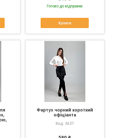
Готово до відправки
Купити
для
Фартух чорний короткий
н,
офіціанта
ою,
6137
580 ₴