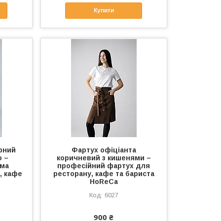
Купити
рний
Фартух офіціанта
ю –
коричневий з кишенями –
рма
професійний фартух для
, кафе
ресторану, кафе та бариста
HoReCa
6027
900 ₴