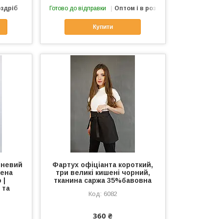
оздріб
Готово до відправки
Оптом і в роздріб
Купити
чневий
Фартух офіціанта короткий,
мена
три великі кишені чорний,
 |
тканина саржа 35%бавовна
 та
6082
360 ₴