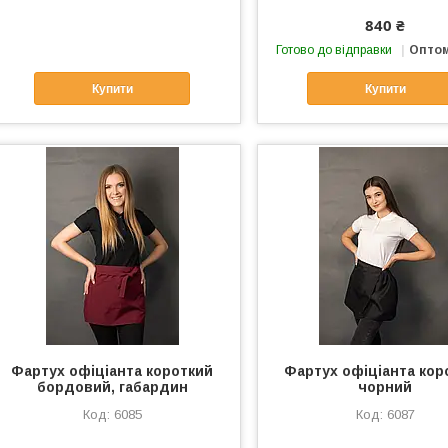
840 ₴
Готово до відправки
Оптом
Купити
Купити
Фартух офіціанта короткий
Фартух офіціанта кор
бордовий, габардин
чорний
6085
6087