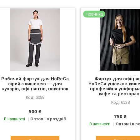
Новинка
Робочий фартух для HoReCa
Фартух для офіціа
сірий з кишенею — для
HoReCa унісекс з киш
кухарів, офіціантів, покоївок
професійна уніформ
кафе та ресторан
6098
6138
500 ₴
750 ₴
В наявності
Оптом і в роздріб
В наявності
Оптом і в р