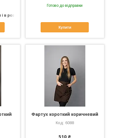
Готово до відправки
 і в роздріб
Купити
откий
Фартух короткий коричневий
6088
510 ₴