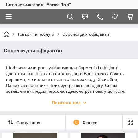
Інтернет-магазин "Forma Tori"
Товари та послуги
Сорочки для офіціантів
Сорочки для офіціантів
Щоб визначити роль уніформи для барменів і офіціантів
достатньо відповісти на питання, кого Ваші клієнти бачать
першими, коли опиняються в стінах закладу. Звичайно,
Ваших співробітників, яких зустрічають по одягу. Своїм
зовнішнім виглядом персонал демонструє повагу до гостя.
Комплекти одягу для офіціанта і бармена є відмінною
Показати все
особливістю і частиною корпоративного стилю.
Сортування
0
Фільтри