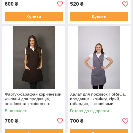
600
520
₴
₴
Купити
Купити
Фартух-сарафан коричневий
Халат для покоївок HoReCa,
жіночий для продавців,
продавців і клінінгу, сірий,
покоївок та клінінгового
габардин, з кишенями
персоналу HoReCa
В наявності
Готово до відправки
700
700
₴
₴