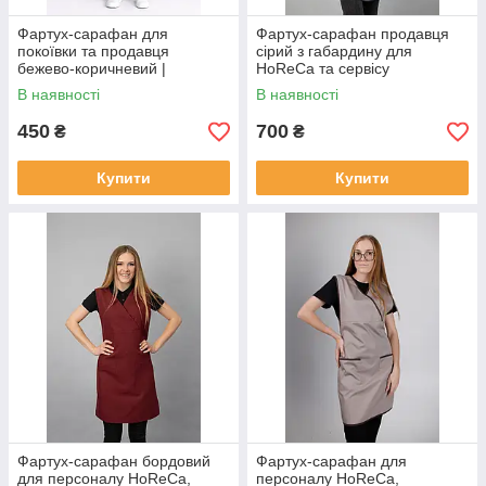
Фартух-сарафан для
Фартух-сарафан продавця
покоївки та продавця
сірий з габардину для
бежево-коричневий |
HoReCa та сервісу
Уніформа для HoReCa,
В наявності
В наявності
готелів та клінінгу
450
700
₴
₴
Купити
Купити
Фартух-сарафан бордовий
Фартух-сарафан для
для персоналу HoReCa,
персоналу HoReCa,