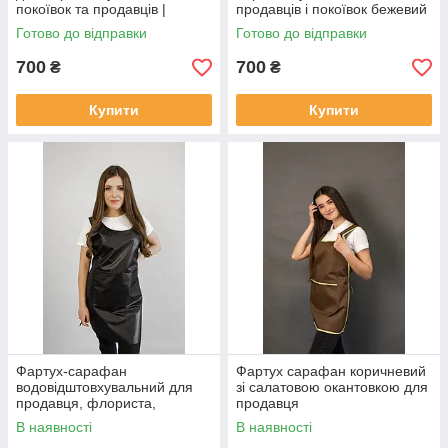
покоївок та продавців |
продавців і покоївок бежевий
Робочий фартух для клінінгу
з кишенями | уніформа для
Готово до відправки
Готово до відправки
клінінгу та торгівлі
700
700
₴
₴
Купити
Купити
Фартух-сарафан
Фартух сарафан коричневий
водовідштовхувальний для
зі салатовою окантовкою для
продавця, флориста,
продавця
прибиральниці та HoReCa
В наявності
В наявності
чорний