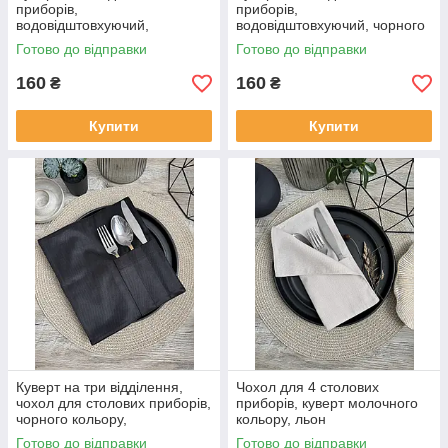
приборів,
приборів,
водовідштовхуючий,
водовідштовхуючий, чорного
бежевий, два відділення
кольору, два відділення
Готово до відправки
Готово до відправки
160
160
₴
₴
Купити
Купити
Куверт на три відділення,
Чохол для 4 столових
чохол для столових приборів,
приборів, куверт молочного
чорного кольору,
кольору, льон
водовідштовхуючий
Готово до відправки
Готово до відправки