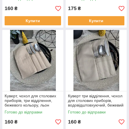
160
175
₴
₴
Купити
Купити
Куверт, чохол для столових
Куверт три відділення, чохол
приборів, три відділення,
для столових приборів,
бежевого кольору, льон
водовідштовхуючий, бежевий
Готово до відправки
Готово до відправки
160
160
₴
₴