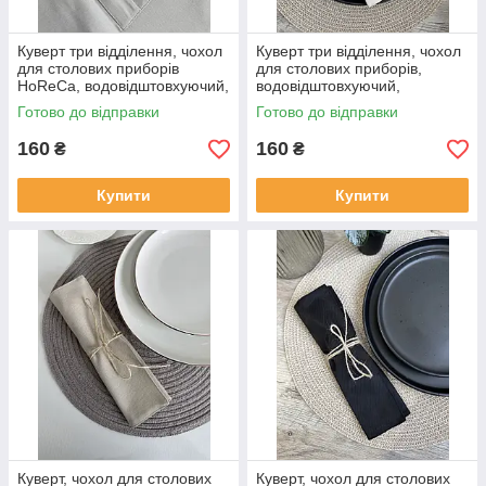
Куверт три відділення, чохол
Куверт три відділення, чохол
для столових приборів
для столових приборів,
HoReCa, водовідштовхуючий,
водовідштовхуючий,
платинового кольору
молочний
Готово до відправки
Готово до відправки
160
160
₴
₴
Купити
Купити
Куверт, чохол для столових
Куверт, чохол для столових