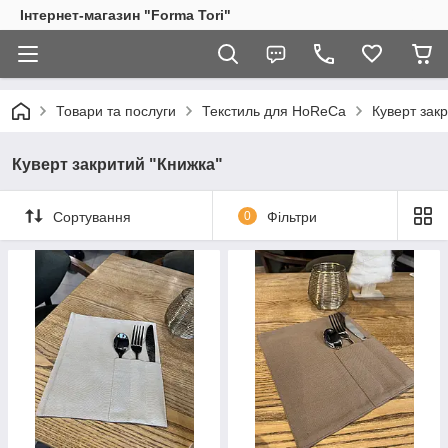
Інтернет-магазин "Forma Tori"
Товари та послуги
Текстиль для HoReCa
Куверт зак
Куверт закритий "Книжка"
Сортування
0
Фільтри