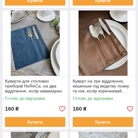
Купити
Купити
Куверти для столових
Куверт на три відділення,
приборів HoReCa, на два
кишеньки під виделку ложку
відділення, колір аквамарин
та ніж, колір коричневий,
водовідштовхувальний
Готово до відправки
Готово до відправки
160
160
₴
₴
Купити
Купити