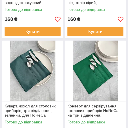
водовідштовхуючий,
ніж, колір сірий,
бежевого кольору
водовідштовхувальний
Готово до відправки
Готово до відправки
160
160
₴
₴
Купити
Купити
Куверт, чохол для столових
Конверт для сервірування
приборів, три відділення,
столових приборів HoReCa
зелений, для HoReCa
на три відділення,
водовідштовхувальний,
Готово до відправки
Готово до відправки
яскраво-зеленого кольору