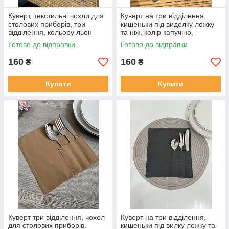
Куверт, текстильні чохли для
Куверт на три відділення,
столових приборів, три
кишеньки під виделку ложку
відділення, кольору льон
та ніж, колір капучіно,
водовідштовхувальний
Готово до відправки
Готово до відправки
160
160
₴
₴
Купити
Купити
Куверт три відділення, чохол
Куверт на три відділення,
для столових приборів,
кишеньки під вилку ложку та