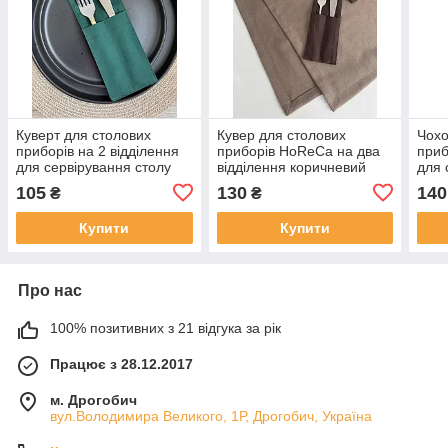
Куверт для столових
Кувер для столових
Чохо
приборів на 2 відділення
приборів HoReCa на два
приб
для сервірування столу
відділення коричневий
для 
HoReCa | Чохол для
водовідштовхувальний
HoRe
105
130
140
₴
₴
приборів ресторану та
відд
кафе
водо
Купити
Купити
закр
Про нас
100% позитивних з 21 відгука за рік
Працює з 28.12.2017
м. Дрогобич
вул.Володимира Великого, 1Р, Дрогобич, Україна