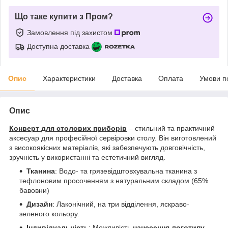
Що таке купити з Пром?
Замовлення під захистом
Доступна доставка
Опис
Характеристики
Доставка
Оплата
Умови п
Опис
Конверт для столових приборів
– стильний та практичний
аксесуар для професійної сервіровки столу. Він виготовлений
з високоякісних матеріалів, які забезпечують довговічність,
зручність у використанні та естетичний вигляд.
Тканина
: Водо- та грязевідштовхувальна тканина з
тефлоновим просоченням з натуральним складом (65%
бавовни)
Дизайн
: Лаконічний, на три відділення, яскраво-
зеленого кольору.
Індивідуальність
: Можливість
нанесення логотипу