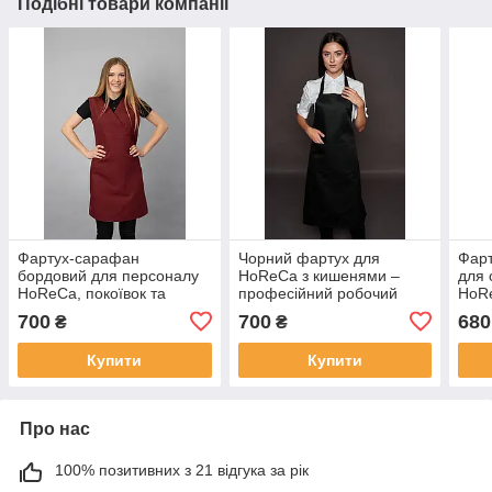
Подібні товари компанії
Фартух-сарафан
Чорний фартух для
Фарт
бордовий для персоналу
HoReCa з кишенями –
для 
HoReCa, покоївок та
професійний робочий
HoRe
продавців | Робочий
фартух для офіціанта,
з ки
700
700
680
₴
₴
фартух для клінінгу
бариста, кухаря,
габа
персоналу кафе та
Купити
Купити
ресторану
Про нас
100% позитивних з 21 відгука за рік