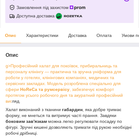
Замовлення під захистом
Доступна доставка
Опис
Характеристики
Доставка
Оплата
Умови п
Опис
g>Професійний халат для покоївок, прибиральниць та
персоналу клінінгу — практична та зручна уніформа для
роботи у готелях, клінінгових компаніях, медичних та
сервісних закладах. Модель розроблена спеціально для
сфери
HoReCa та румсервісу
, забезпечує комфорт
протягом усього робочого дня та акуратний професі
йний
виг
ляд.
Халат виконаний з тканини
габардин
, яка добре тримає
форму, не мнеться та витримує часті прання. Завдяки
боковим зав'язкам
можна легко регулювати посадку по
фігурі. Зручні кишені дозволяють тримати під рукою необхідні
робочі дрібниці.