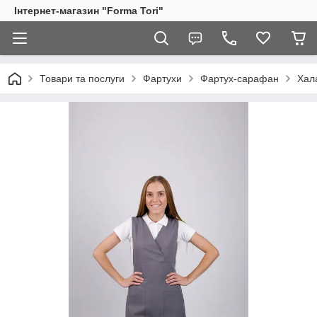
Інтернет-магазин "Forma Tori"
Товари та послуги
Фартухи
Фартух-сарафан
Хала