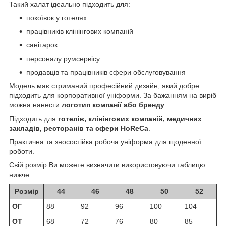
Такий халат ідеально підходить для:
покоївок у готелях
працівників клінінгових компаній
санітарок
персоналу румсервісу
продавців та працівників сфери обслуговування
Модель має стриманий професійний дизайн, який добре
підходить для корпоративної уніформи. За бажанням на виріб
можна нанести
логотип компанії або бренду
.
Підходить для
готелів, клінінгових компаній, медичних
закладів, ресторанів та сфери HoReCa
.
Практична та зносостійка робоча уніформа для щоденної
роботи.
Свій розмір Ви можете визначити використовуючи таблицю
нижче
Розмір
44
46
48
50
52
ОГ
88
92
96
100
104
ОТ
68
72
76
80
85