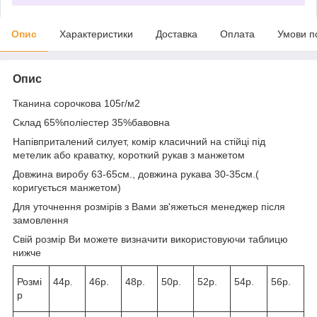
Опис
Характеристики
Доставка
Оплата
Умови п
Опис
Тканина сорочкова 105г/м2
Склад 65%поліестер 35%бавовна
Напівприталений силует, комір класичний на стійці під
метелик або краватку, короткий рукав з манжетом
Довжина виробу 63-65см., довжина рукава 30-35см.(
коригується манжетом)
Для уточнення розмірів з Вами зв'яжеться менеджер після
замовлення
Свій розмір Ви можете визначити використовуючи таблицю
нижче
Розмі
44р.
46р.
48р.
50р.
52р.
54р.
56р.
р