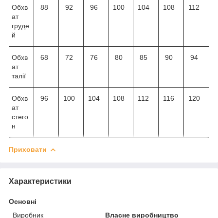
Обхв
88
92
96
100
104
108
112
ат
груде
й
Обхв
68
72
76
80
85
90
94
ат
талії
Обхв
96
100
104
108
112
116
120
ат
стего
н
Приховати
Характеристики
Основні
Виробник
Власне виробництво