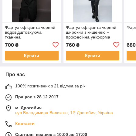
Фартух офіціанта чорний
Фартух офіціанта чорний
Фар
водовідштовхуюча
широкий з кишенею –
тканина
професійна уніформа
HoReCa для ресторану,
700
760
680
₴
₴
кафе та бару
Купити
Купити
Про нас
100% позитивних з 21 відгука за рік
Працює з 28.12.2017
м. Дрогобич
вул.Володимира Великого, 1Р, Дрогобич, Україна
Контакти
Сьогодні працює з 10:00 до 17:00