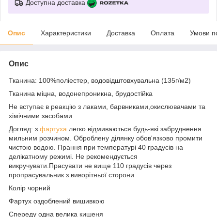
Доступна доставка
Опис
Характеристики
Доставка
Оплата
Умови п
Опис
Тканина: 100%поліестер, водовідштовхувальна (135г/м2)
Тканина міцна, водонепроникна, брудостійка
Не вступає в реакцію з лаками, барвниками,окислювачами та
хімічними засобами
Догляд: з
фартуха
легко відмиваються будь-які забруднення
мильним розчином. Оброблену ділянку обов'язково промити
чистою водою. Прання при температурі 40 градусів на
делікатному режимі. Не рекомендується
викручувати.Прасувати не вище 110 градусів через
пропрасувальник з виворітньої сторони
Колір чорний
Фартух оздоблений вишивкою
Спереду одна велика кишеня