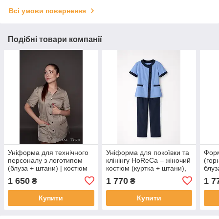
Всі умови повернення
Подібні товари компанії
Уніформа для технічного
Уніформа для покоївки та
Форм
персоналу з логотипом
клінінгу HoReCa – жіночий
(гор
(блуза + штани) | костюм
костюм (куртка + штани),
блуз
для клінінгу, покоївок,
професійний одяг для
для 
1 650
1 770
1 7
₴
₴
HoReCa | саржа 165 г/м²
готелів і прибирання
HoRe
35%
Купити
Купити