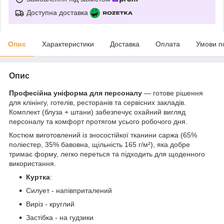
Доступна доставка
Опис
Характеристики
Доставка
Оплата
Умови п
Опис
Професійна уніформа для персоналу
— готове рішення
для клінінгу, готелів, ресторанів та сервісних закладів.
Комплект (блуза + штани) забезпечує охайний вигляд
персоналу та комфорт протягом усього робочого дня.
Костюм виготовлений із зносостійкої тканини саржа (65%
поліестер, 35% бавовна, щільність 165 г/м²), яка добре
тримає форму, легко переться та підходить для щоденного
використання.
Куртка
:
Силует - напівприталений
Виріз - круглий
Застібка - на гудзики