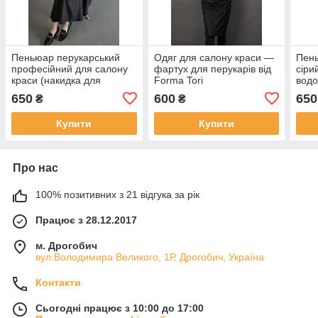
Пеньюар перукарський
Одяг для салону краси —
Пень
професійний для салону
фартух для перукарів від
сіри
краси (накидка для
Forma Tori
водо
стрижки)
для 
650
600
650
₴
₴
фарб
Наки
Купити
Купити
сало
Про нас
100% позитивних з 21 відгука за рік
Працює з 28.12.2017
м. Дрогобич
вул.Володимира Великого, 1Р, Дрогобич, Україна
Контакти
Сьогодні працює з 10:00 до 17:00