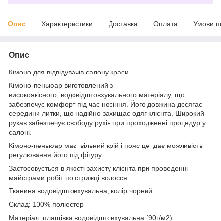
Опис
Характеристики
Доставка
Оплата
Умови п
Опис
Кімоно для відвідувачів салону краси.
Кімоно-пеньюар виготовлений з
високоякісного, водовідштовхувального матеріалу, що
забезпечує комфорт під час носіння. Його довжина досягає
середини литки, що надійно захищає одяг клієнта. Широкий
рукав забезпечує свободу рухів при проходженні процедур у
салоні.
Кімоно-пеньюар має вільний крій і пояс це дає можливість
регулювання його під фігуру.
Застосовується в якості захисту клієнта при проведенні
майстрами робіт по стрижці волосся.
Тканина водовідштовхувальна, колір чорний
Склад: 100% поліестер
Матеріал: плащівка водовідштовхувальна (90г/м2)