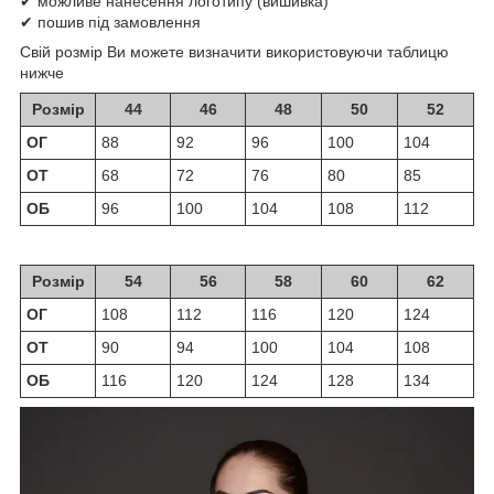
✔ можливе нанесення логотипу (вишивка)
✔ пошив під замовлення
Свій розмір Ви можете визначити використовуючи таблицю
нижче
Розмір
44
46
48
50
52
ОГ
88
92
96
100
104
ОТ
68
72
76
80
85
ОБ
96
100
104
108
112
Розмір
54
56
58
60
62
ОГ
108
112
116
120
124
ОТ
90
94
100
104
108
ОБ
116
120
124
128
134