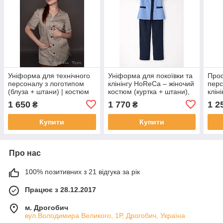
Уніформа для технічного
Уніформа для покоївки та
Проф
персоналу з логотипом
клінінгу HoReCa – жіночий
перс
(блуза + штани) | костюм
костюм (куртка + штани),
клін
для клінінгу, покоївок,
професійний одяг для
кост
1 650
1 770
1 2
₴
₴
HoReCa | саржа 165 г/м²
готелів і прибирання
знос
Tori
Купити
Купити
Про нас
100% позитивних з 21 відгука за рік
Працює з 28.12.2017
м. Дрогобич
вул.Володимира Великого, 1Р, Дрогобич, Україна