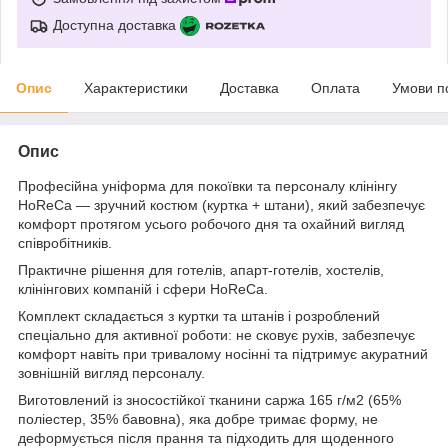
Доступна доставка
Опис
Характеристики
Доставка
Оплата
Умови п
Опис
Професійна уніформа для покоївки та персоналу клінінгу
HoReCa — зручний костюм (куртка + штани), який забезпечує
комфорт протягом усього робочого дня та охайний вигляд
співробітників.
Практичне рішення для готелів, апарт-готелів, хостелів,
клінінгових компаній і сфери HoReCa.
Комплект складається з куртки та штанів і розроблений
спеціально для активної роботи: не сковує рухів, забезпечує
комфорт навіть при тривалому носінні та підтримує акуратний
зовнішній вигляд персоналу.
Виготовлений із зносостійкої тканини саржа 165 г/м2 (65%
поліестер, 35% бавовна), яка добре тримає форму, не
деформується після прання та підходить для щоденного