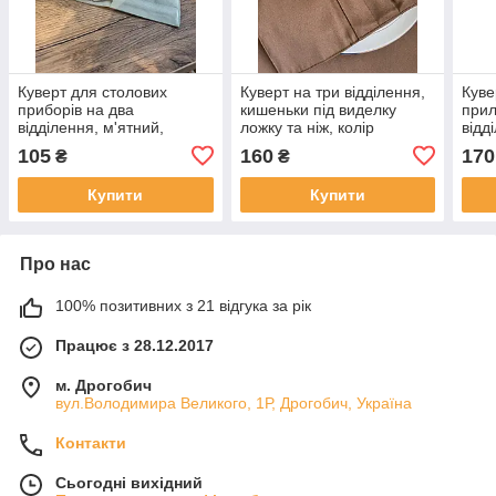
Куверт для столових
Куверт на три відділення,
Куве
приборів на два
кишеньки під виделку
прил
відділення, м'ятний,
ложку та ніж, колір
відд
водовідштовхувальний
коричневий,
водо
105
160
170
₴
₴
водовідштовхувальний
Купити
Купити
Про нас
100% позитивних з 21 відгука за рік
Працює з 28.12.2017
м. Дрогобич
вул.Володимира Великого, 1Р, Дрогобич, Україна
Контакти
Сьогодні вихідний