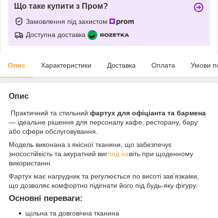
Що таке купити з Пром?
Замовлення під захистом
Доступна доставка
Опис
Характеристики
Доставка
Оплата
Умови п
Опис
Практичний та стильний
фартух для офіціанта та бармена
— ідеальне рішення для персоналу кафе, ресторану, бару
або сфери обслуговування.
Модель виконана з якісної тканини, що забезпечує
зносостійкість та акуратний виг
ляд на
віть при щоденному
використанні.
Фартух має нагрудник та регулюється по висоті зав’язками,
що дозволяє комфортно підігнати його під будь-яку фігуру.
Основні переваги:
щільна та довговічна тканина