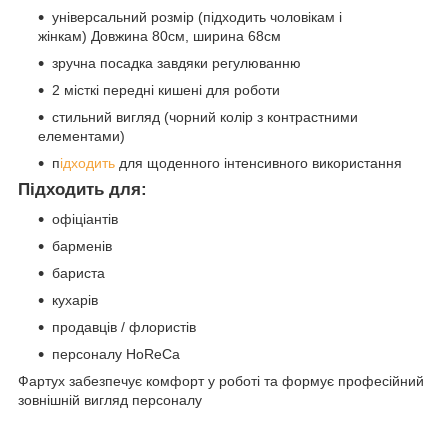
універсальний розмір (підходить чоловікам і
жінкам) Довжина 80см, ширина 68см
зручна посадка завдяки регулюванню
2 місткі передні кишені для роботи
стильний вигляд (чорний колір з контрастними
елементами)
п
ідходить
для щоденного інтенсивного використання
Підходить для:
офіціантів
барменів
бариста
кухарів
продавців / флористів
персоналу HoReCa
Фартух забезпечує комфорт у роботі та формує професійний
зовнішній вигляд персоналу