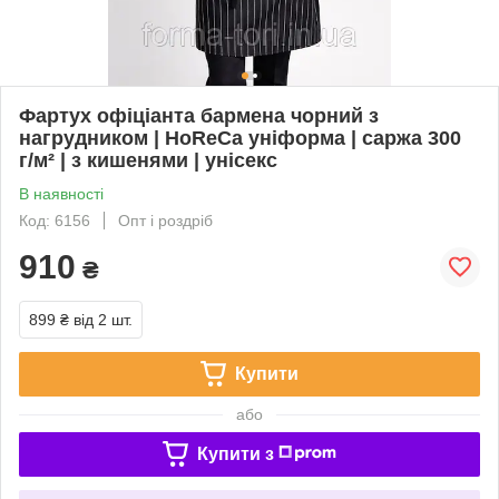
Фартух офіціанта бармена чорний з
нагрудником | HoReCa уніформа | саржа 300
г/м² | з кишенями | унісекс
В наявності
Код: 6156
Опт і роздріб
910
₴
899 ₴
від 2 шт.
Купити
або
Купити з