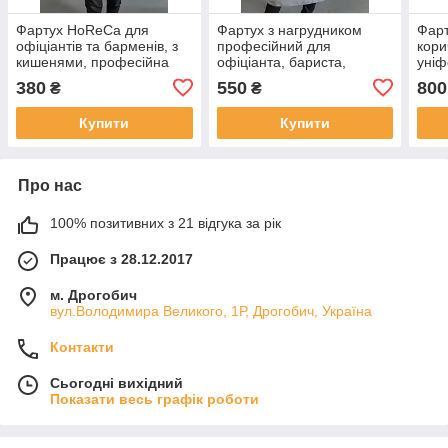
Фартух HoReCa для
Фартух з нагрудником
Фарт
офіціантів та барменів, з
професійний для
кори
кишенями, професійна
офіціанта, бариста,
уніф
уніформа для ресторану,
продавця — уніформа
кафе
380
550
800
₴
₴
кафе, бару
HoReCa
Купити
Купити
Про нас
100% позитивних з 21 відгука за рік
Працює з 28.12.2017
м. Дрогобич
вул.Володимира Великого, 1Р, Дрогобич, Україна
Контакти
Сьогодні вихідний
Показати весь графік роботи