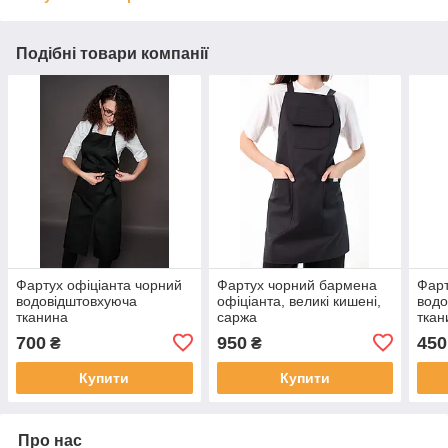
Подібні товари компанії
Фартух офіціанта чорний
Фартух чорний бармена
Фарт
водовідштовхуюча
офіціанта, великі кишені,
водо
тканина
саржа
ткан
700
950
450
₴
₴
Купити
Купити
Про нас