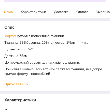
Опис
Характеристики
Доставка
Оплата
Умови п
Опис
Фартух
кухаря з вогнестійкої тканини
Тканина: 79%бавовна, 20%поліестер, 1%анти.нитка
Щільність 300г/м2
Довжина:75см.
Це прекрасний варіант для кухарів, офіціантів.
Пошитий з щільної вогнестійкої саржевої тканини, яка добре
тримає форму, зносостійкий.
Приховати
Характеристики