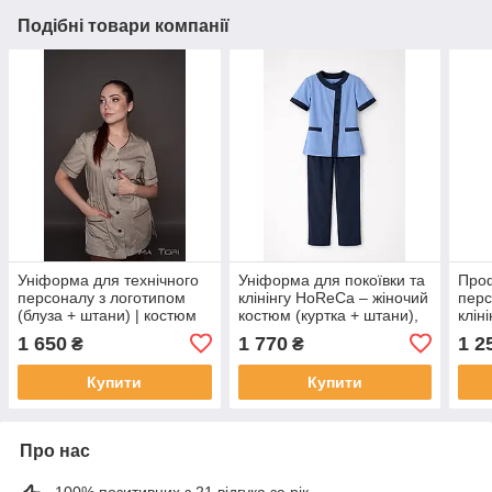
Подібні товари компанії
Уніформа для технічного
Уніформа для покоївки та
Проф
персоналу з логотипом
клінінгу HoReCa – жіночий
перс
(блуза + штани) | костюм
костюм (куртка + штани),
клін
для клінінгу, покоївок,
професійний одяг для
кост
1 650
1 770
1 2
₴
₴
HoReCa | саржа 165 г/м²
готелів і прибирання
знос
Tori
Купити
Купити
Про нас
100% позитивних з 21 відгука за рік