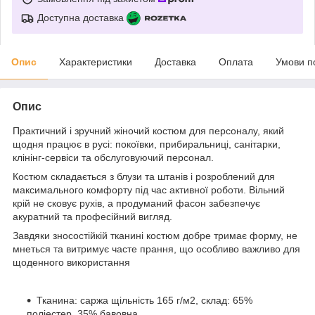
Доступна доставка
Опис
Характеристики
Доставка
Оплата
Умови п
Опис
Практичний і зручний жіночий костюм для персоналу, який
щодня працює в русі: покоївки, прибиральниці, санітарки,
клінінг-сервіси та обслуговуючий персонал.
Костюм складається з блузи та штанів і розроблений для
максимального комфорту під час активної роботи. Вільний
крій не сковує рухів, а продуманий фасон забезпечує
акуратний та професійний вигляд.
Завдяки зносостійкій тканині костюм добре тримає форму, не
мнеться та витримує часте прання, що особливо важливо для
щоденного використання
Тканина: саржа щільність 165 г/м2, склад: 65%
поліестер, 35% бавовна