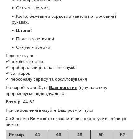
Силует: прямий
Колір: бежевий з бордовим кантом по горловині і
рукавах.
Штани:
Пояс - еластичний
Силует - прямий
Підходить для:
✔ покоївок готелів
✔ прибиральниць та клінінг-служб
✔ санітарок
✔ персоналу сервісу та обслуговування
На виробі може бути
Ваш логотип
(ціну логотипу
прораховуємо індивідуально)
Розмір
: 44-62
При замовленні вказуйте Ваш розмір і зріст
Свій розмір Ви можете визначити використовуючи таблицю
нижче
Розмір
44
46
48
50
52