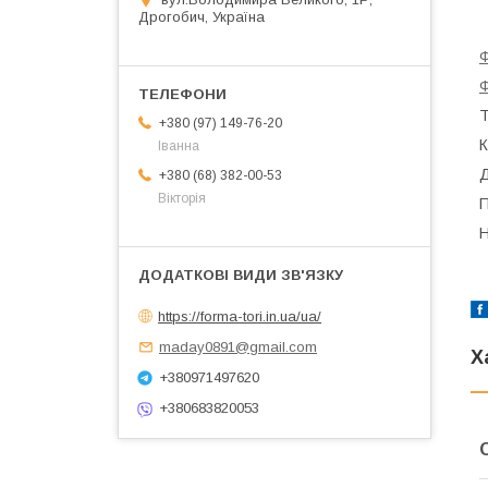
Дрогобич, Україна
Ф
Ф
Т
+380 (97) 149-76-20
К
Іванна
Д
+380 (68) 382-00-53
Вікторія
П
Н
https://forma-tori.in.ua/ua/
maday0891@gmail.com
Х
+380971497620
+380683820053