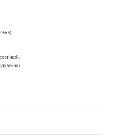
вовна)
состійкий.
відуально)