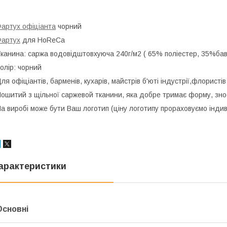
артух офіціанта
чорний
артух
для HoReCa
канина: саржа водовідштовхуюча 240г/м2 ( 65% поліестер, 35%ба
олір: чорний
ля офіціантів, барменів, кухарів, майстрів б'юті індустрії,флористів
ошитий з щільної саржевой тканини, яка добре тримає форму, зно
а виробі може бути Ваш логотип (ціну логотипу прораховуємо інди
арактеристики
Основні