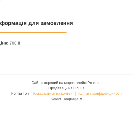
нформація для замовлення
іна:
700 ₴
Сайт створений на маркетплейсі
Prom.ua
Продавець на Bigl.ua
Forma Tori |
Поскаржитися на контент
|
Політика конфіденційності
Select Language
▼