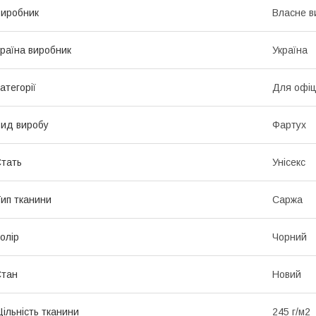
иробник
Власне в
раїна виробник
Україна
атегорії
Для офіц
ид виробу
Фартух
тать
Унісекс
ип тканини
Саржа
олір
Чорний
Стан
Новий
ільність тканини
245 г/м2