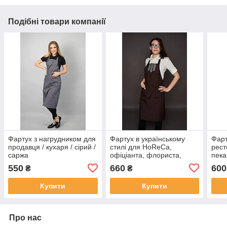
Подібні товари компанії
Фартух з нагрудником для
Фартух в українському
Фарт
продавця / кухаря / сірий /
стилі для HoReCa,
рест
саржа
офіціанта, флориста,
пека
декоратора
піце
550
660
600
₴
₴
кейт
Купити
Купити
Про нас